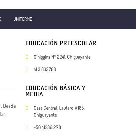
O
UNIFORME
EDUCACIÓN PREESCOLAR
O´higgins N° 2241, Chiguayante
41 3 833780
EDUCACIÓN BÁSICA Y
MEDIA
s. Desde
Casa Central, Lautaro #185,
las
Chiguayante
+56 412361278