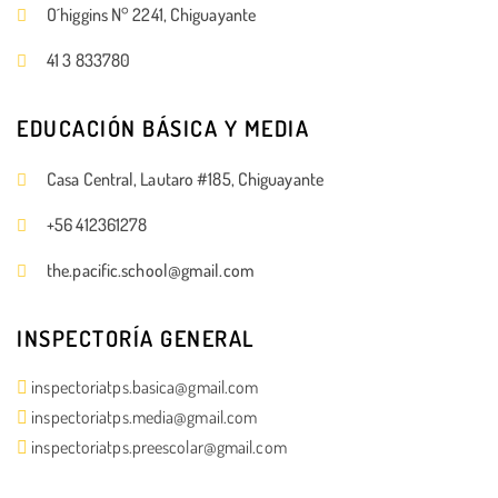
O´higgins N° 2241, Chiguayante
41 3 833780
EDUCACIÓN BÁSICA Y MEDIA
Casa Central, Lautaro #185, Chiguayante
+56 412361278
the.pacific.school@gmail.com
INSPECTORÍA GENERAL
inspectoriatps.basica@gmail.com
inspectoriatps.media@gmail.com
inspectoriatps.preescolar@gmail.com