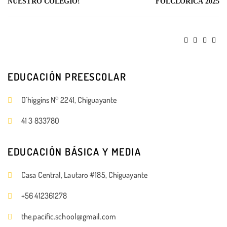
NUESTRO COLEGIO!
FOLCLÓRICA 2025
EDUCACIÓN PREESCOLAR
O´higgins N° 2241, Chiguayante
41 3 833780
EDUCACIÓN BÁSICA Y MEDIA
Casa Central, Lautaro #185, Chiguayante
+56 412361278
the.pacific.school@gmail.com