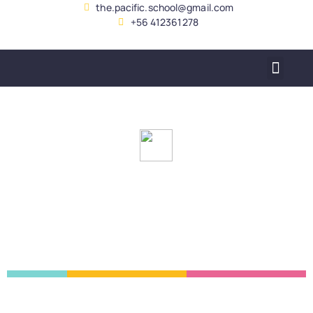
the.pacific.school@gmail.com
+56 412361278
SERVICIO ALUMNADO