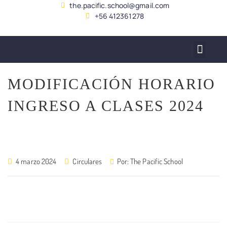
the.pacific.school@gmail.com
+56 412361278
SERVICIO ALUMNADO
MODIFICACIÓN HORARIO
INGRESO A CLASES 2024
4 marzo 2024
Circulares
Por:
The Pacific School