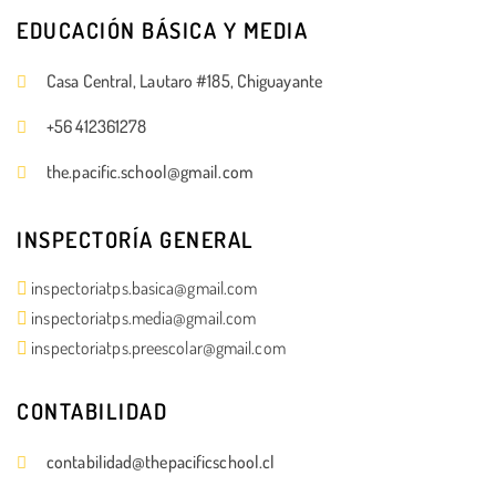
EDUCACIÓN BÁSICA Y MEDIA
Casa Central, Lautaro #185, Chiguayante
+56 412361278
the.pacific.school@gmail.com
INSPECTORÍA GENERAL
inspectoriatps.basica@gmail.com
inspectoriatps.media@gmail.com
inspectoriatps.preescolar@gmail.com
CONTABILIDAD
contabilidad@thepacificschool.cl