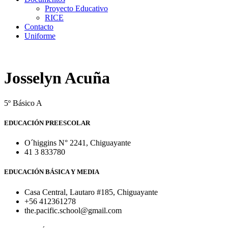
Proyecto Educativo
RICE
Contacto
Uniforme
Josselyn Acuña
5º Básico A
EDUCACIÓN PREESCOLAR
O´higgins N° 2241, Chiguayante
41 3 833780
EDUCACIÓN BÁSICA Y MEDIA
Casa Central, Lautaro #185, Chiguayante
+56 412361278
the.pacific.school@gmail.com