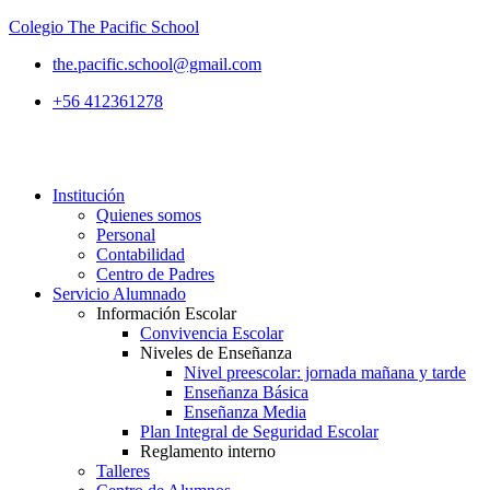
Colegio The Pacific School
the.pacific.school@gmail.com
+56 412361278
Institución
Quienes somos
Personal
Contabilidad
Centro de Padres
Servicio Alumnado
Información Escolar
Convivencia Escolar
Niveles de Enseñanza
Nivel preescolar: jornada mañana y tarde
Enseñanza Básica
Enseñanza Media
Plan Integral de Seguridad Escolar
Reglamento interno
Talleres