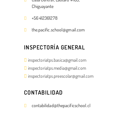
Chiguayante
+56 412361278
the.pacific.school@gmail.com
INSPECTORÍA GENERAL
inspectoriatps.basica@gmail.com
inspectoriatps.media@gmail.com
inspectoriatps.preescolar@gmail.com
CONTABILIDAD
contabilidad@thepacificschool.cl