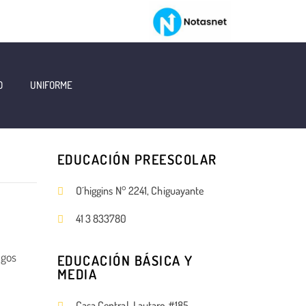
O
UNIFORME
EDUCACIÓN PREESCOLAR
O´higgins N° 2241, Chiguayante
41 3 833780
agos
EDUCACIÓN BÁSICA Y
MEDIA
Casa Central, Lautaro #185,