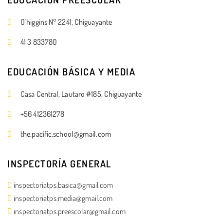
O´higgins N° 2241, Chiguayante
41 3 833780
EDUCACIÓN BÁSICA Y MEDIA
Casa Central, Lautaro #185, Chiguayante
+56 412361278
the.pacific.school@gmail.com
INSPECTORÍA GENERAL
inspectoriatps.basica@gmail.com
inspectoriatps.media@gmail.com
inspectoriatps.preescolar@gmail.com