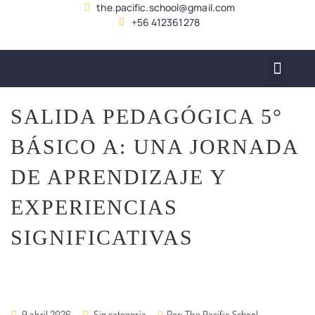
the.pacific.school@gmail.com
+56 412361278
SERVICIO ALUMNADO
SALIDA PEDAGÓGICA 5°
BÁSICO A: UNA JORNADA
DE APRENDIZAJE Y
EXPERIENCIAS
SIGNIFICATIVAS
9 abril 2026
Sin categoría
Por:
The Pacific School