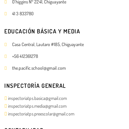
O´higgins N° 2241, Chiguayante
41 3 833780
EDUCACIÓN BÁSICA Y MEDIA
Casa Central, Lautaro #185, Chiguayante
+56 412361278
the.pacific.school@gmail.com
INSPECTORÍA GENERAL
inspectoriatps.basica@gmail.com
inspectoriatps.media@gmail.com
inspectoriatps.preescolar@gmail.com