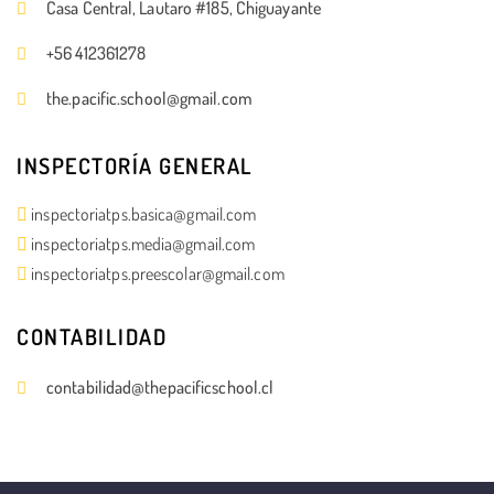
Casa Central, Lautaro #185, Chiguayante
+56 412361278
the.pacific.school@gmail.com
INSPECTORÍA GENERAL
inspectoriatps.basica@gmail.com
inspectoriatps.media@gmail.com
inspectoriatps.preescolar@gmail.com
CONTABILIDAD
contabilidad@thepacificschool.cl