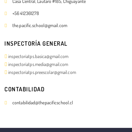
Casa Central, Lautaro #185, Chiguayante
+56 412361278
the.pacific.school@gmail.com
INSPECTORÍA GENERAL
inspectoriatps.basica@gmail.com
inspectoriatps.media@gmail.com
inspectoriatps.preescolar@gmail.com
CONTABILIDAD
contabilidad@thepacificschool.cl