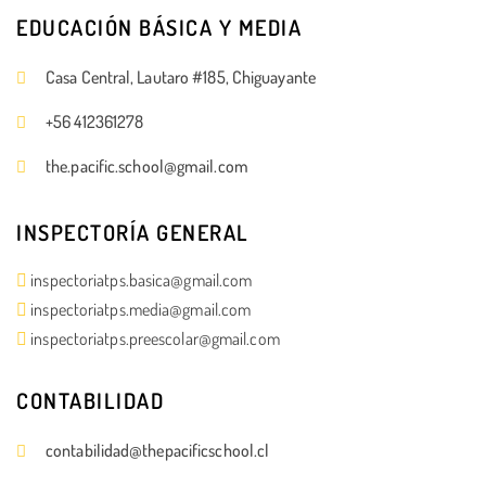
EDUCACIÓN BÁSICA Y MEDIA
Casa Central, Lautaro #185, Chiguayante
+56 412361278
the.pacific.school@gmail.com
INSPECTORÍA GENERAL
inspectoriatps.basica@gmail.com
inspectoriatps.media@gmail.com
inspectoriatps.preescolar@gmail.com
CONTABILIDAD
contabilidad@thepacificschool.cl