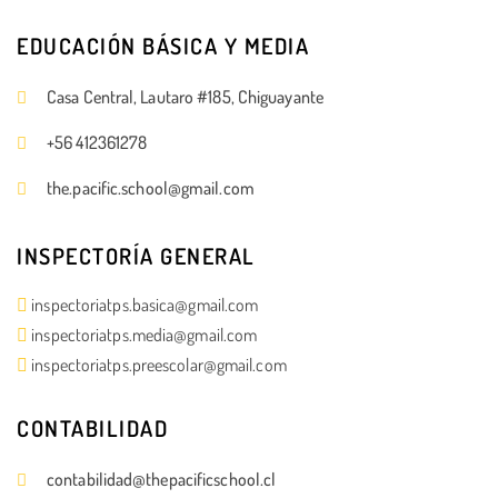
EDUCACIÓN BÁSICA Y MEDIA
Casa Central, Lautaro #185, Chiguayante
+56 412361278
the.pacific.school@gmail.com
INSPECTORÍA GENERAL
inspectoriatps.basica@gmail.com
inspectoriatps.media@gmail.com
inspectoriatps.preescolar@gmail.com
CONTABILIDAD
contabilidad@thepacificschool.cl