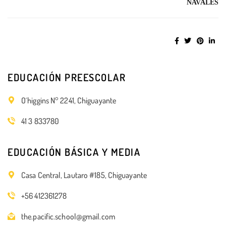
NAVALES
EDUCACIÓN PREESCOLAR
O´higgins N° 2241, Chiguayante
41 3 833780
EDUCACIÓN BÁSICA Y MEDIA
Casa Central, Lautaro #185, Chiguayante
+56 412361278
the.pacific.school@gmail.com