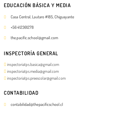
EDUCACIÓN BÁSICA Y MEDIA
Casa Central, Lautaro #185, Chiguayante
+56 412361278
the.pacific.school@gmail.com
INSPECTORÍA GENERAL
inspectoriatps.basica@gmail.com
inspectoriatps.media@gmail.com
inspectoriatps.preescolar@gmail.com
CONTABILIDAD
contabilidad@thepacificschool.cl