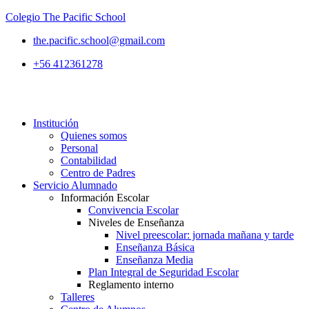
Colegio The Pacific School
the.pacific.school@gmail.com
+56 412361278
Institución
Quienes somos
Personal
Contabilidad
Centro de Padres
Servicio Alumnado
Información Escolar
Convivencia Escolar
Niveles de Enseñanza
Nivel preescolar: jornada mañana y tarde
Enseñanza Básica
Enseñanza Media
Plan Integral de Seguridad Escolar
Reglamento interno
Talleres