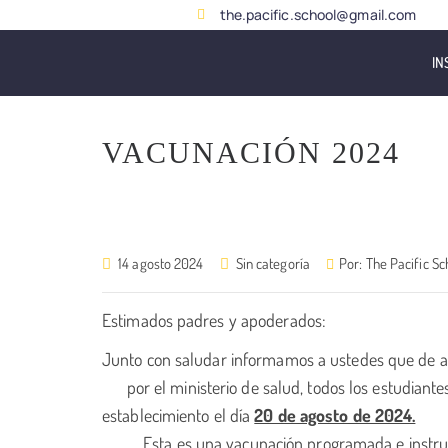
the.pacific.school@gmail.com
IN
VACUNACIÓN 2024
14 agosto 2024
Sin categoría
Por:
The Pacific Sc
Estimados padres y apoderados:
Junto con saludar informamos a ustedes que 
por el ministerio de salud, todos los estudiantes
establecimiento el día
20 de agosto de 2024.
Esta es una vacunación programada e instruida p