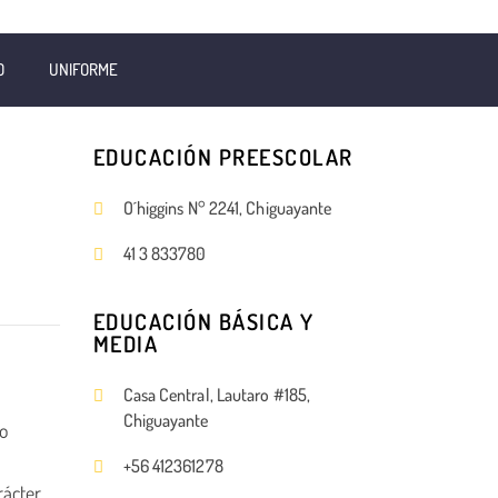
O
UNIFORME
EDUCACIÓN PREESCOLAR
O´higgins N° 2241, Chiguayante
41 3 833780
EDUCACIÓN BÁSICA Y
MEDIA
Casa Central, Lautaro #185,
minada
Chiguayante
ro
+56 412361278
rácter