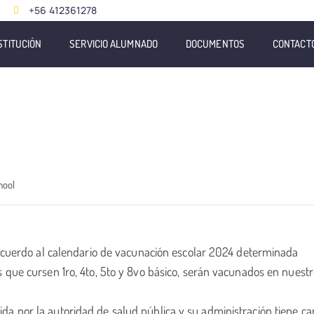
+56 412361278
STITUCIÓN
SERVICIO ALUMNADO
DOCUMENTOS
CONTACT
hool
de acuerdo al calendario de vacunación escolar 2024 deter
 que cursen 1ro, 4to, 5to y 8vo básico, serán vacunados en nuest
or la autoridad de salud pública y su administración tiene ca