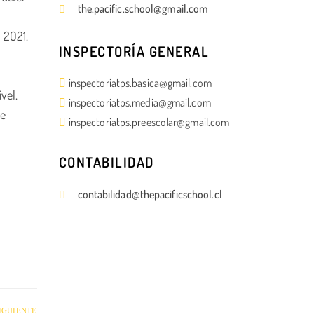
the.pacific.school@gmail.com
 2021.
INSPECTORÍA GENERAL
 recibe
inspectoriatps.basica@gmail.com
vel.
inspectoriatps.media@gmail.com
te
inspectoriatps.preescolar@gmail.com
CONTABILIDAD
contabilidad@thepacificschool.cl
IGUIENTE