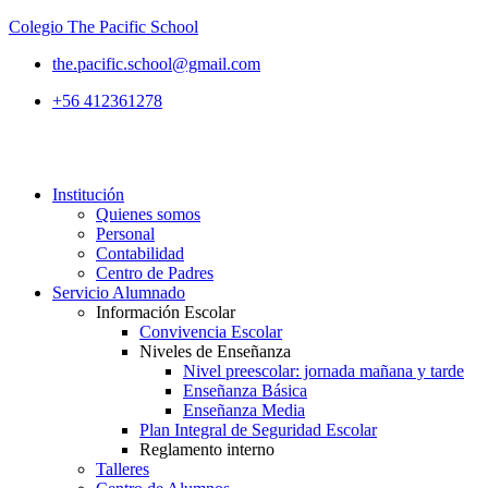
Colegio The Pacific School
the.pacific.school@gmail.com
+56 412361278
Institución
Quienes somos
Personal
Contabilidad
Centro de Padres
Servicio Alumnado
Información Escolar
Convivencia Escolar
Niveles de Enseñanza
Nivel preescolar: jornada mañana y tarde
Enseñanza Básica
Enseñanza Media
Plan Integral de Seguridad Escolar
Reglamento interno
Talleres