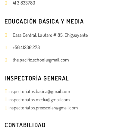
41 3 833780
EDUCACIÓN BÁSICA Y MEDIA
Casa Central, Lautaro #185, Chiguayante
+56 412361278
the.pacific.school@gmail.com
INSPECTORÍA GENERAL
inspectoriatps.basica@gmail.com
inspectoriatps.media@gmail.com
inspectoriatps.preescolar@gmail.com
CONTABILIDAD