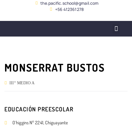
the.pacific.school@gmail.com
+56 412361278
SERVICIO ALUMNADO
MONSERRAT BUSTOS
III° MEDIO A
EDUCACIÓN PREESCOLAR
O´higgins N° 2241, Chiguayante