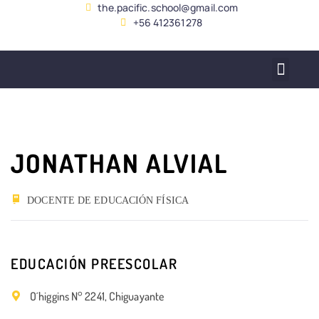
the.pacific.school@gmail.com
+56 412361278
SERVICIO ALUMNADO
JONATHAN ALVIAL
DOCENTE DE EDUCACIÓN FÍSICA
EDUCACIÓN PREESCOLAR
O´higgins N° 2241, Chiguayante