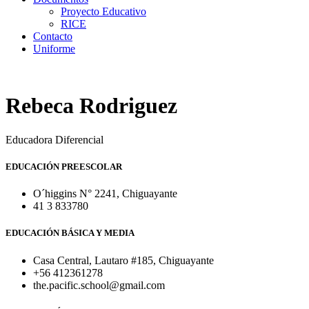
Proyecto Educativo
RICE
Contacto
Uniforme
Rebeca Rodriguez
Educadora Diferencial
EDUCACIÓN PREESCOLAR
O´higgins N° 2241, Chiguayante
41 3 833780
EDUCACIÓN BÁSICA Y MEDIA
Casa Central, Lautaro #185, Chiguayante
+56 412361278
the.pacific.school@gmail.com