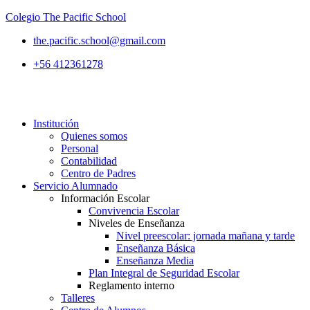
Colegio The Pacific School
the.pacific.school@gmail.com
+56 412361278
Institución
Quienes somos
Personal
Contabilidad
Centro de Padres
Servicio Alumnado
Información Escolar
Convivencia Escolar
Niveles de Enseñanza
Nivel preescolar: jornada mañana y tarde
Enseñanza Básica
Enseñanza Media
Plan Integral de Seguridad Escolar
Reglamento interno
Talleres