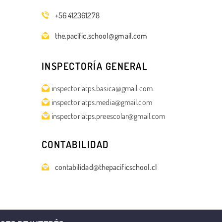
+56 412361278
the.pacific.school@gmail.com
INSPECTORÍA GENERAL
inspectoriatps.basica@gmail.com
inspectoriatps.media@gmail.com
inspectoriatps.preescolar@gmail.com
CONTABILIDAD
contabilidad@thepacificschool.cl