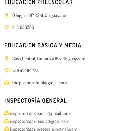
EDUCACIÓN PREESCOLAR
O´higgins N° 2241, Chiguayante
41 3 833780
EDUCACIÓN BÁSICA Y MEDIA
Casa Central, Lautaro #185, Chiguayante
+56 412361278
the.pacific.school@gmail.com
INSPECTORÍA GENERAL
inspectoriatps.basica@gmail.com
inspectoriatps.media@gmail.com
inspectoriatps.preescolar@gmail.com