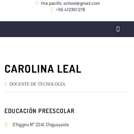
the.pacific.school@gmail.com
+56 412361278
SERVICIO ALUMNADO
CAROLINA LEAL
DOCENTE DE TECNOLOGÍA
EDUCACIÓN PREESCOLAR
O´higgins N° 2241, Chiguayante