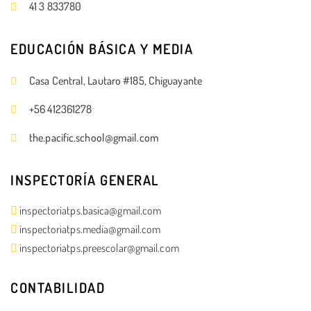
41 3 833780
EDUCACIÓN BÁSICA Y MEDIA
Casa Central, Lautaro #185, Chiguayante
+56 412361278
the.pacific.school@gmail.com
INSPECTORÍA GENERAL
inspectoriatps.basica@gmail.com
inspectoriatps.media@gmail.com
inspectoriatps.preescolar@gmail.com
CONTABILIDAD