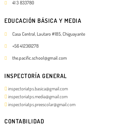
41 3 833780
EDUCACIÓN BÁSICA Y MEDIA
Casa Central, Lautaro #185, Chiguayante
+56 412361278
the.pacific.school@gmail.com
INSPECTORÍA GENERAL
inspectoriatps.basica@gmail.com
inspectoriatps.media@gmail.com
inspectoriatps.preescolar@gmail.com
CONTABILIDAD