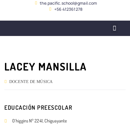
the.pacific.school@gmail.com
+56 412361278
SERVICIO ALUMNADO
LACEY MANSILLA
DOCENTE DE MÚSICA
EDUCACIÓN PREESCOLAR
O´higgins N° 2241, Chiguayante