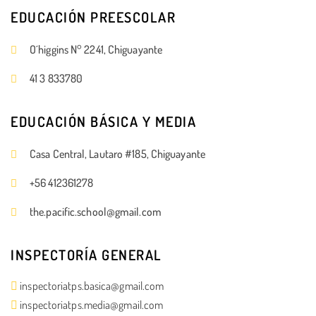
EDUCACIÓN PREESCOLAR
O´higgins N° 2241, Chiguayante
41 3 833780
EDUCACIÓN BÁSICA Y MEDIA
Casa Central, Lautaro #185, Chiguayante
+56 412361278
the.pacific.school@gmail.com
INSPECTORÍA GENERAL
inspectoriatps.basica@gmail.com
inspectoriatps.media@gmail.com