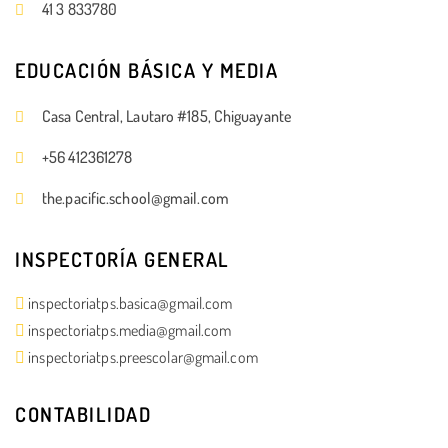
41 3 833780
EDUCACIÓN BÁSICA Y MEDIA
Casa Central, Lautaro #185, Chiguayante
+56 412361278
the.pacific.school@gmail.com
INSPECTORÍA GENERAL
inspectoriatps.basica@gmail.com
inspectoriatps.media@gmail.com
inspectoriatps.preescolar@gmail.com
CONTABILIDAD