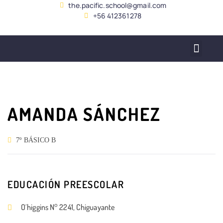
the.pacific.school@gmail.com
+56 412361278
SERVICIO ALUMNADO
AMANDA SÁNCHEZ
7º BÁSICO B
EDUCACIÓN PREESCOLAR
O´higgins N° 2241, Chiguayante