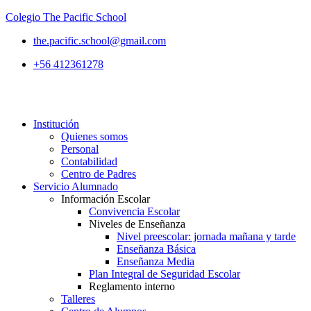
Colegio The Pacific School
the.pacific.school@gmail.com
+56 412361278
Institución
Quienes somos
Personal
Contabilidad
Centro de Padres
Servicio Alumnado
Información Escolar
Convivencia Escolar
Niveles de Enseñanza
Nivel preescolar: jornada mañana y tarde
Enseñanza Básica
Enseñanza Media
Plan Integral de Seguridad Escolar
Reglamento interno
Talleres