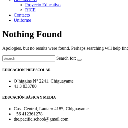
Proyecto Educativo
RICE
Contacto
Uniforme
Nothing Found
Apologies, but no results were found. Perhaps searching will help find
Search for:
EDUCACIÓN PREESCOLAR
O´higgins N° 2241, Chiguayante
41 3 833780
EDUCACIÓN BÁSICA Y MEDIA
Casa Central, Lautaro #185, Chiguayante
+56 412361278
the.pacific.school@gmail.com