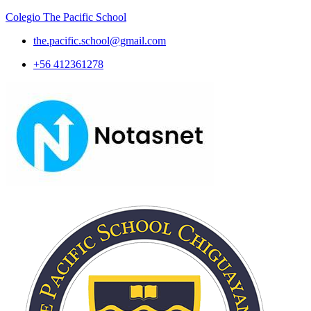
Colegio The Pacific School
the.pacific.school@gmail.com
+56 412361278