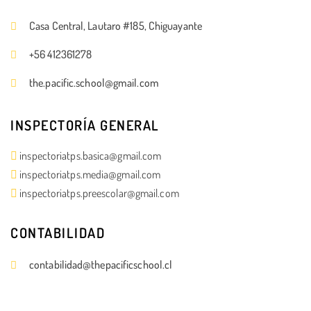
Casa Central, Lautaro #185, Chiguayante
+56 412361278
the.pacific.school@gmail.com
INSPECTORÍA GENERAL
inspectoriatps.basica@gmail.com
inspectoriatps.media@gmail.com
inspectoriatps.preescolar@gmail.com
CONTABILIDAD
contabilidad@thepacificschool.cl