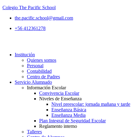
Colegio The Pacific School
the.pacific.school@gmail.com
+56 412361278
Institución
Quienes somos
Personal
Contabilidad
Centro de Padres
Servicio Alumnado
Información Escolar
Convivencia Escolar
Niveles de Enseñanza
Nivel preescolar: jornada mañana y tarde
Enseñanza Básica
Enseñanza Media
Plan Integral de Seguridad Escolar
Reglamento interno
Talleres