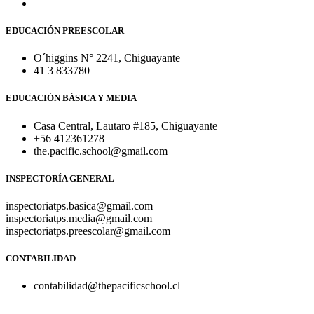
EDUCACIÓN PREESCOLAR
O´higgins N° 2241, Chiguayante
41 3 833780
EDUCACIÓN BÁSICA Y MEDIA
Casa Central, Lautaro #185, Chiguayante
+56 412361278
the.pacific.school@gmail.com
INSPECTORÍA GENERAL
inspectoriatps.basica@gmail.com
inspectoriatps.media@gmail.com
inspectoriatps.preescolar@gmail.com
CONTABILIDAD
contabilidad@thepacificschool.cl