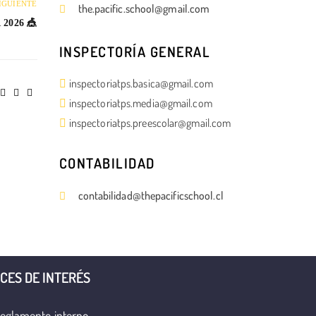
IGUIENTE
the.pacific.school@gmail.com
2026 🎪
INSPECTORÍA GENERAL
inspectoriatps.basica@gmail.com
inspectoriatps.media@gmail.com
inspectoriatps.preescolar@gmail.com
CONTABILIDAD
contabilidad@thepacificschool.cl
CES DE INTERÉS
eglamento interno