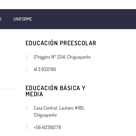
O
UNIFORME
EDUCACIÓN PREESCOLAR
O´higgins N° 2241, Chiguayante
41 3 833780
EDUCACIÓN BÁSICA Y
MEDIA
Casa Central, Lautaro #185,
Chiguayante
+56 412361278