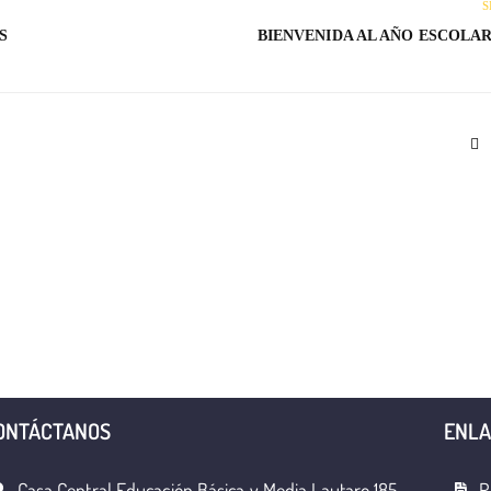
S
S
BIENVENIDA AL AÑO ESCOLAR 
ONTÁCTANOS
ENLA
Casa Central Educación Básica y Media Lautaro 185
R