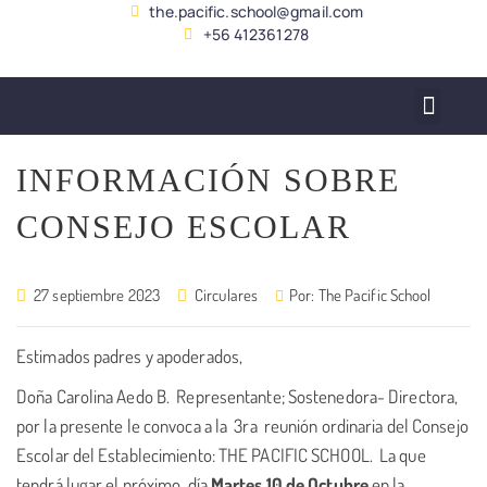
the.pacific.school@gmail.com
+56 412361278
SERVICIO ALUMNADO
INFORMACIÓN SOBRE
CONSEJO ESCOLAR
27 septiembre 2023
Circulares
Por:
The Pacific School
Estimados padres y apoderados,
Doña Carolina Aedo B. Representante; Sostenedora- Directora,
por la presente le convoca a la 3ra reunión ordinaria del Consejo
Escolar del Establecimiento: THE PACIFIC SCHOOL. La que
tendrá lugar el próximo día
Martes 10 de Octubre
en la