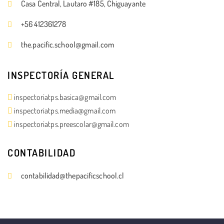
Casa Central, Lautaro #185, Chiguayante
+56 412361278
the.pacific.school@gmail.com
INSPECTORÍA GENERAL
inspectoriatps.basica@gmail.com
inspectoriatps.media@gmail.com
inspectoriatps.preescolar@gmail.com
CONTABILIDAD
contabilidad@thepacificschool.cl