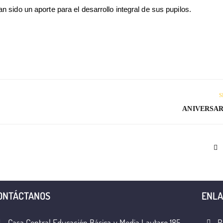
sido un aporte para el desarrollo integral de sus pupilos.
S
ANIVERSAR
ONTÁCTANOS
ENLA
Casa Central Educación Básica y Media Lautaro 185
R