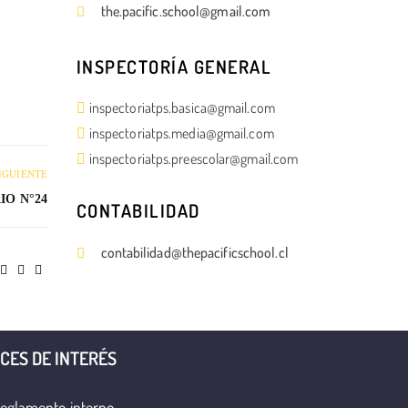
the.pacific.school@gmail.com
INSPECTORÍA GENERAL
inspectoriatps.basica@gmail.com
inspectoriatps.media@gmail.com
inspectoriatps.preescolar@gmail.com
IGUIENTE
IO N°24
CONTABILIDAD
contabilidad@thepacificschool.cl
CES DE INTERÉS
eglamento interno