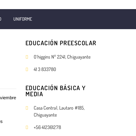
O
UNIFORME
EDUCACIÓN PREESCOLAR
O´higgins N° 2241, Chiguayante
41 3 833780
EDUCACIÓN BÁSICA Y
MEDIA
oviembre
Casa Central, Lautaro #185,
Chiguayante
es
+56 412361278