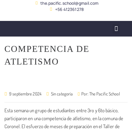
the.pacific.school@gmail.com
+56 412361278
SERVICIO ALUMNADO
COMPETENCIA DE
ATLETISMO
9 septiembre 2024
Sin categoría
Por:
The Pacific School
Esta semana un grupo de estudiantes entre 3ro y 6to básico,
participaron en una competencia de atletismo, en la comuna de
Coronel. El esfuerzo de meses de preparación en el Taller de