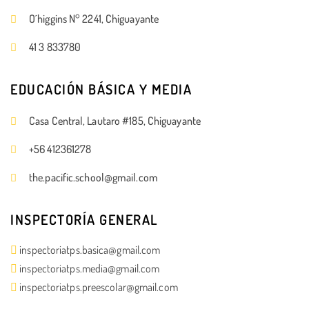
O´higgins N° 2241, Chiguayante
41 3 833780
EDUCACIÓN BÁSICA Y MEDIA
Casa Central, Lautaro #185, Chiguayante
+56 412361278
the.pacific.school@gmail.com
INSPECTORÍA GENERAL
inspectoriatps.basica@gmail.com
inspectoriatps.media@gmail.com
inspectoriatps.preescolar@gmail.com