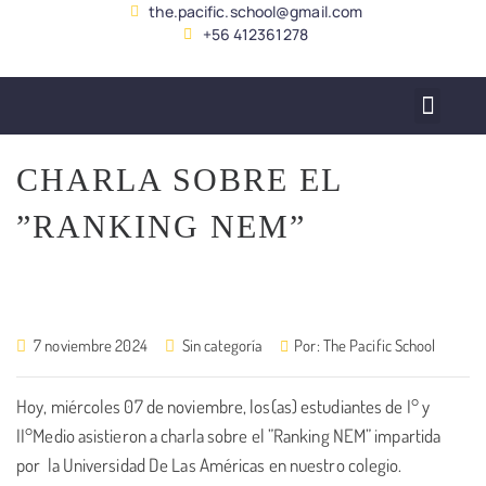
the.pacific.school@gmail.com
+56 412361278
SERVICIO ALUMNADO
CHARLA SOBRE EL
”RANKING NEM”
7 noviembre 2024
Sin categoría
Por:
The Pacific School
Hoy, miércoles 07 de noviembre, los(as) estudiantes de I° y
II°Medio asistieron a charla sobre el ”Ranking NEM” impartida
por la Universidad De Las Américas en nuestro colegio.