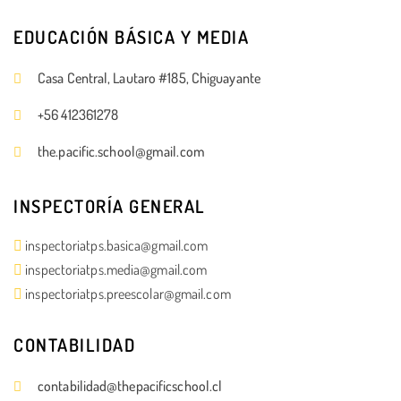
EDUCACIÓN BÁSICA Y MEDIA
Casa Central, Lautaro #185, Chiguayante
+56 412361278
the.pacific.school@gmail.com
INSPECTORÍA GENERAL
inspectoriatps.basica@gmail.com
inspectoriatps.media@gmail.com
inspectoriatps.preescolar@gmail.com
CONTABILIDAD
contabilidad@thepacificschool.cl