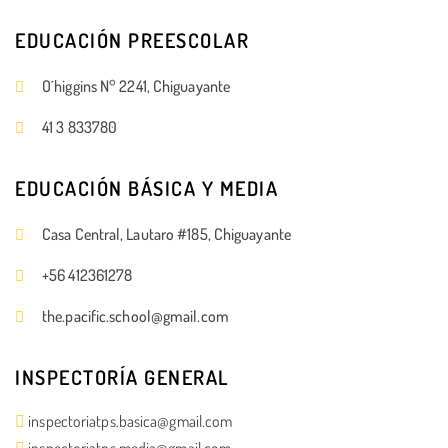
EDUCACIÓN PREESCOLAR
O´higgins N° 2241, Chiguayante
41 3 833780
EDUCACIÓN BÁSICA Y MEDIA
Casa Central, Lautaro #185, Chiguayante
+56 412361278
the.pacific.school@gmail.com
INSPECTORÍA GENERAL
inspectoriatps.basica@gmail.com
inspectoriatps.media@gmail.com