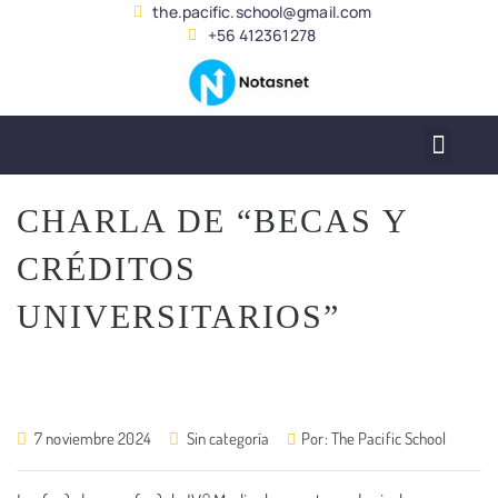
the.pacific.school@gmail.com
+56 412361278
SERVICIO ALUMNADO
CHARLA DE “BECAS Y
CRÉDITOS
UNIVERSITARIOS”
7 noviembre 2024
Sin categoría
Por:
The Pacific School