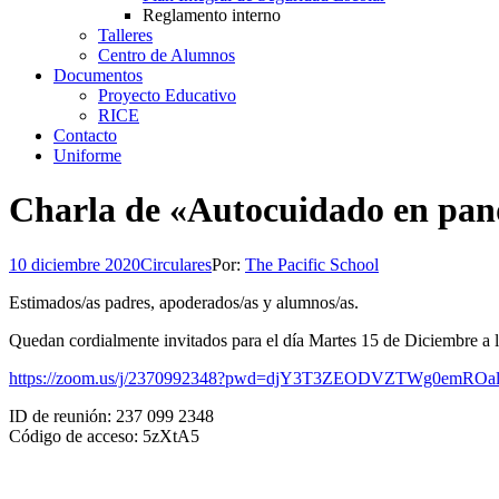
Reglamento interno
Talleres
Centro de Alumnos
Documentos
Proyecto Educativo
RICE
Contacto
Uniforme
Charla de «Autocuidado en pan
10 diciembre 2020
Circulares
Por:
The Pacific School
Estimados/as padres, apoderados/as y alumnos/as.
Quedan cordialmente invitados para el día Martes 15 de Diciembre a 
https://zoom.us/j/2370992348?pwd=djY3T3ZEODVZTWg0emRO
ID de reunión: 237 099 2348
Código de acceso: 5zXtA5