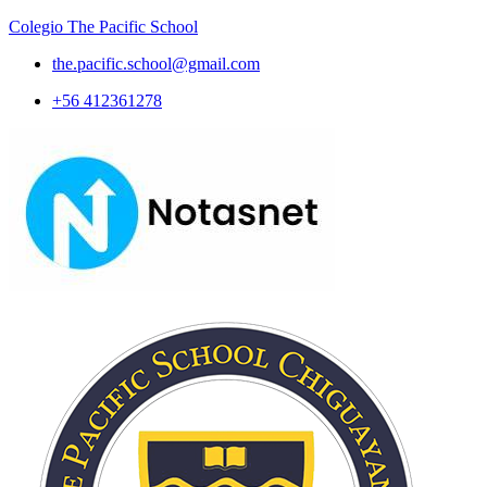
Colegio The Pacific School
the.pacific.school@gmail.com
+56 412361278