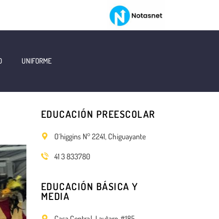
O
UNIFORME
EDUCACIÓN PREESCOLAR
O´higgins N° 2241, Chiguayante
41 3 833780
EDUCACIÓN BÁSICA Y
MEDIA
Casa Central, Lautaro #185,