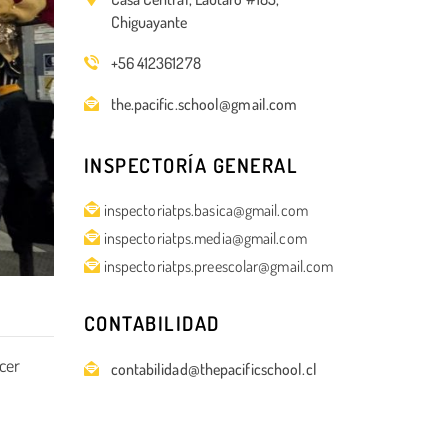
Chiguayante
+56 412361278
the.pacific.school@gmail.com
INSPECTORÍA GENERAL
inspectoriatps.basica@gmail.com
inspectoriatps.media@gmail.com
inspectoriatps.preescolar@gmail.com
CONTABILIDAD
cer
contabilidad@thepacificschool.cl