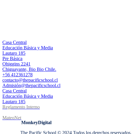
INFORMACIÓN DE CONTACTO
ENLACES DE INTERES
Casa Central
Educación Básica y Media
Lautaro 185
Pre Básica
Ohiggins 2241
Chiguayante, Bio Bio Chile.
+56 412361278
contacto@thepacificschool.cl
Admisión@thepacificschool.cl
Casa Central
Educación Básica y Media
Lautaro 185
Reglamento Interno
MateoNet
MonkeyDigital
The Pacific School © 2024 Todos los derechos reservados.